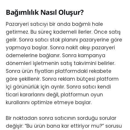
Bağımlılık Nasıl Oluşur?
Pazaryeri satıcıyı bir anda bağımlı hale
getirmez. Bu süreç kademeli ilerler. Önce satış
gelir. Sonra satıcı stok planını pazaryerine göre
yapmaya başlar. Sonra nakit akışı pazaryeri
ödemelerine bağlanır. Sonra kampanya
dönemleri işletmenin satış takvimini belirler.
Sonra ürün fiyatları platformdaki rekabete
göre şekillenir. Sonra reklam bütçesi platform
içi görünürlük için ayrılır. Sonra satıcı kendi
ticari kararlarını değil, platformun oyun
kurallarını optimize etmeye başlar.
Bir noktadan sonra satıcının sorduğu sorular
değişir: “Bu ürün bana kar ettiriyor mu?” sorusu