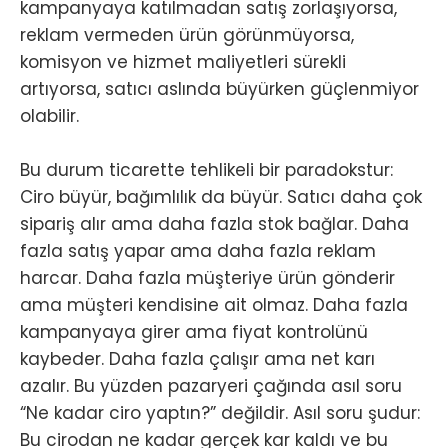
kampanyaya katılmadan satış zorlaşıyorsa,
reklam vermeden ürün görünmüyorsa,
komisyon ve hizmet maliyetleri sürekli
artıyorsa, satıcı aslında büyürken güçlenmiyor
olabilir.
Bu durum ticarette tehlikeli bir paradokstur:
Ciro büyür, bağımlılık da büyür. Satıcı daha çok
sipariş alır ama daha fazla stok bağlar. Daha
fazla satış yapar ama daha fazla reklam
harcar. Daha fazla müşteriye ürün gönderir
ama müşteri kendisine ait olmaz. Daha fazla
kampanyaya girer ama fiyat kontrolünü
kaybeder. Daha fazla çalışır ama net karı
azalır. Bu yüzden pazaryeri çağında asıl soru
“Ne kadar ciro yaptın?” değildir. Asıl soru şudur:
Bu cirodan ne kadar gerçek kar kaldı ve bu