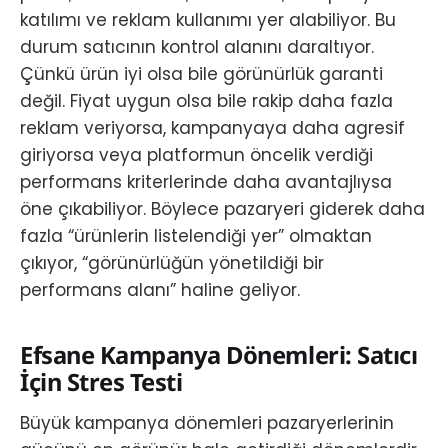
katılımı ve reklam kullanımı yer alabiliyor. Bu
durum satıcının kontrol alanını daraltıyor.
Çünkü ürün iyi olsa bile görünürlük garanti
değil. Fiyat uygun olsa bile rakip daha fazla
reklam veriyorsa, kampanyaya daha agresif
giriyorsa veya platformun öncelik verdiği
performans kriterlerinde daha avantajlıysa
öne çıkabiliyor. Böylece pazaryeri giderek daha
fazla “ürünlerin listelendiği yer” olmaktan
çıkıyor, “görünürlüğün yönetildiği bir
performans alanı” haline geliyor.
Efsane Kampanya Dönemleri: Satıcı
İçin Stres Testi
Büyük kampanya dönemleri pazaryerlerinin