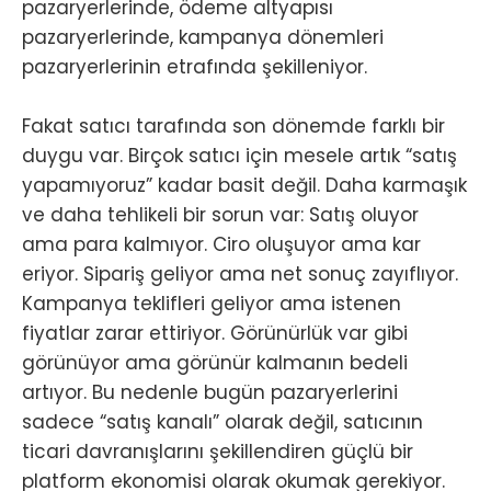
pazaryerlerinde, ödeme altyapısı
pazaryerlerinde, kampanya dönemleri
pazaryerlerinin etrafında şekilleniyor.
Fakat satıcı tarafında son dönemde farklı bir
duygu var. Birçok satıcı için mesele artık “satış
yapamıyoruz” kadar basit değil. Daha karmaşık
ve daha tehlikeli bir sorun var: Satış oluyor
ama para kalmıyor. Ciro oluşuyor ama kar
eriyor. Sipariş geliyor ama net sonuç zayıflıyor.
Kampanya teklifleri geliyor ama istenen
fiyatlar zarar ettiriyor. Görünürlük var gibi
görünüyor ama görünür kalmanın bedeli
artıyor. Bu nedenle bugün pazaryerlerini
sadece “satış kanalı” olarak değil, satıcının
ticari davranışlarını şekillendiren güçlü bir
platform ekonomisi olarak okumak gerekiyor.