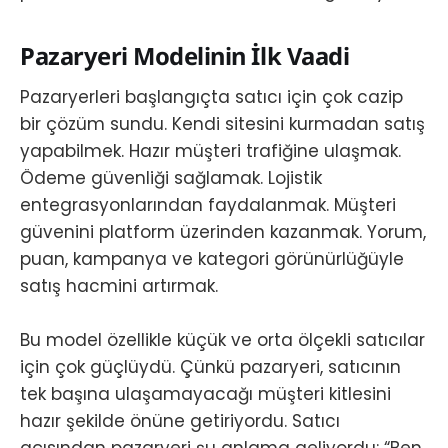
Pazaryeri Modelinin İlk Vaadi
Pazaryerleri başlangıçta satıcı için çok cazip
bir çözüm sundu. Kendi sitesini kurmadan satış
yapabilmek. Hazır müşteri trafiğine ulaşmak.
Ödeme güvenliği sağlamak. Lojistik
entegrasyonlarından faydalanmak. Müşteri
güvenini platform üzerinden kazanmak. Yorum,
puan, kampanya ve kategori görünürlüğüyle
satış hacmini artırmak.
Bu model özellikle küçük ve orta ölçekli satıcılar
için çok güçlüydü. Çünkü pazaryeri, satıcının
tek başına ulaşamayacağı müşteri kitlesini
hazır şekilde önüne getiriyordu. Satıcı