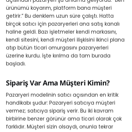
açısından pazaryeri şu anlama geliyordu: “Ben
ürünümü koyarım, platform bana müşteri
getirir.” Bu denklem uzun süre çalıştı. Hatta
birçok satıcı için pazaryerleri ana satış kanalı
haline geldi. Bazı işletmeler kendi markasını,
kendi sitesini, kendi müşteri ilişkisini ikinci plana
atıp bütün ticari omurgasını pazaryerleri
üzerine kurdu. İşte kırılma da tam burada
başladı.
Sipariş Var Ama Müşteri Kimin?
Pazaryeri modelinin satıcı açısından en kritik
handikabı şudur: Pazaryeri satıcıya müşteri
vermez; satıcıya sipariş verir. Bu iki kavram
birbirine benzer görünür ama ticari olarak çok
farklıdır. Müşteri sizin olsaydı, onunla tekrar