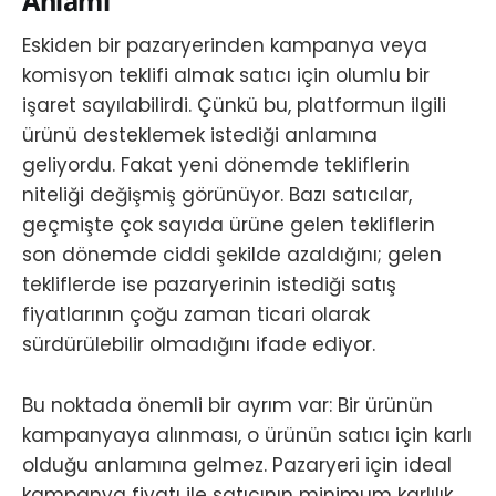
Anlamı
Eskiden bir pazaryerinden kampanya veya
komisyon teklifi almak satıcı için olumlu bir
işaret sayılabilirdi. Çünkü bu, platformun ilgili
ürünü desteklemek istediği anlamına
geliyordu. Fakat yeni dönemde tekliflerin
niteliği değişmiş görünüyor. Bazı satıcılar,
geçmişte çok sayıda ürüne gelen tekliflerin
son dönemde ciddi şekilde azaldığını; gelen
tekliflerde ise pazaryerinin istediği satış
fiyatlarının çoğu zaman ticari olarak
sürdürülebilir olmadığını ifade ediyor.
Bu noktada önemli bir ayrım var: Bir ürünün
kampanyaya alınması, o ürünün satıcı için karlı
olduğu anlamına gelmez. Pazaryeri için ideal
kampanya fiyatı ile satıcının minimum karlılık