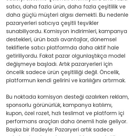
satıcı, daha fazla ürün, daha fazla çeşitlilik ve
daha güçlü müşteri algısı demekti. Bu nedenle
pazaryerleri satıcıya çeşitli teşvikler
sunabiliyordu. Komisyon indirimleri, kampanya
destekleri, ürün bazlı avantajlar, dönemsel
tekliflerle satıcı platformda daha aktif hale
getiriliyordu. Fakat pazar olgunlaştıkça model
değişmeye başladı. Artık pazaryerleri için
öncelik sadece ürün çeşitliliği değil. Öncelik,
platformun kendi gelirini ve karlılığını artırmak.
Bu noktada komisyon desteği azalırken reklam,
sponsorlu görünürlük, kampanya katılımı,
kupon, özel rozet, hızlı teslimat ve platform içi
performans araçları daha önemli hale geliyor.
Başka bir ifadeyle: Pazaryeri artık sadece