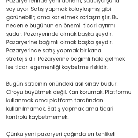
Pazaryerlerinde yeni dönem, satıcıya şunu
söylüyor: Satış yapmak kolaylaşmış gibi
görünebilir; ama kar etmek zorlaşmıştır. Bu
nedenle bugünün en önemli ticari ayrımı
şudur: Pazaryerinde olmak başka şeydir.
Pazaryerine bağımlı olmak başka şeydir.
Pazaryerinde satış yapmak bir kanal
stratejisidir. Pazaryerine bağımlı hale gelmek
ise ticari egemenliği kaybetme riskidir.
Bugün satıcının önündeki asıl sınav budur.
Ciroyu büyütmek değil. Karı korumak. Platformu
kullanmak ama platform tarafından
kullanılmamak. Satış yapmak ama ticari
kontrolü kaybetmemek.
Çünkü yeni pazaryeri çağında en tehlikeli