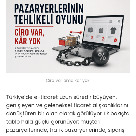
Ciro var ama kar yok.
Türkiye’de e-ticaret uzun süredir büyüyen,
genişleyen ve geleneksel ticaret alışkanlıklarını
dönüştüren bir alan olarak görülüyor. İlk bakışta
tablo hala güçlü görünüyor: müşteri
pazaryerlerinde, trafik pazaryerlerinde, sipariş