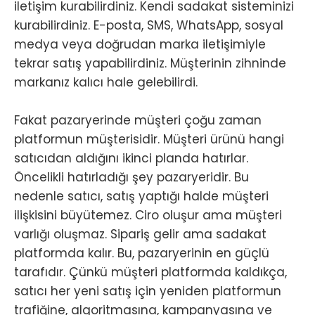
iletişim kurabilirdiniz. Kendi sadakat sisteminizi
kurabilirdiniz. E-posta, SMS, WhatsApp, sosyal
medya veya doğrudan marka iletişimiyle
tekrar satış yapabilirdiniz. Müşterinin zihninde
markanız kalıcı hale gelebilirdi.
Fakat pazaryerinde müşteri çoğu zaman
platformun müşterisidir. Müşteri ürünü hangi
satıcıdan aldığını ikinci planda hatırlar.
Öncelikli hatırladığı şey pazaryeridir. Bu
nedenle satıcı, satış yaptığı halde müşteri
ilişkisini büyütemez. Ciro oluşur ama müşteri
varlığı oluşmaz. Sipariş gelir ama sadakat
platformda kalır. Bu, pazaryerinin en güçlü
tarafıdır. Çünkü müşteri platformda kaldıkça,
satıcı her yeni satış için yeniden platformun
trafiğine, algoritmasına, kampanyasına ve